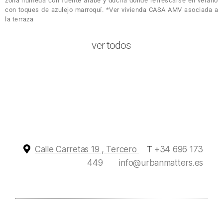
zona húmeda con fuente árabe y ducha donde refrescarse en verano
con toques de azulejo marroquí. *Ver vivienda CASA AMV asociada a
la terraza
ver todos
T
Calle Carretas 19 , Tercero
+34 696 173
449
info@urbanmatters.es