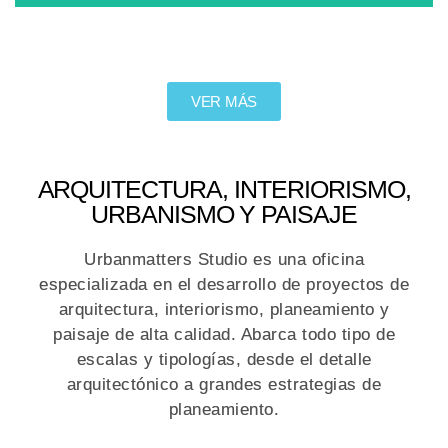
VER MÁS
ARQUITECTURA, INTERIORISMO,
URBANISMO Y PAISAJE
Urbanmatters Studio es una oficina
especializada en el desarrollo de proyectos de
arquitectura, interiorismo, planeamiento y
paisaje de alta calidad. Abarca todo tipo de
escalas y tipologías, desde el detalle
arquitectónico a grandes estrategias de
planeamiento.