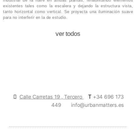
industrial de la nave en ambas plantas, rehabilitando elementos
existentes tales como la escalera y dejando la estructura vista,
tanto horizontal como vertical. Se proyecta una iluminación suave
para no interferir en la de estudio.
ver todos
T
Calle Carretas 19 , Tercero
+34 696 173
449
info@urbanmatters.es