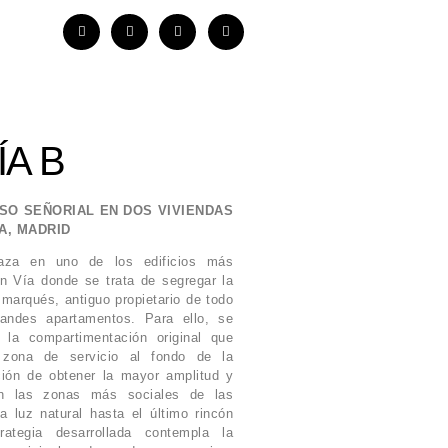
ÍA B
SO SEÑORIAL EN DOS VIVIENDAS
A, MADRID
aza en uno de los edificios más
n Vía donde se trata de segregar la
 marqués, antiguo propietario de todo
randes apartamentos. Para ello, se
 la compartimentación original que
 zona de servicio al fondo de la
ción de obtener la mayor amplitud y
en las zonas más sociales de las
la luz natural hasta el último rincón
rategia desarrollada contempla la