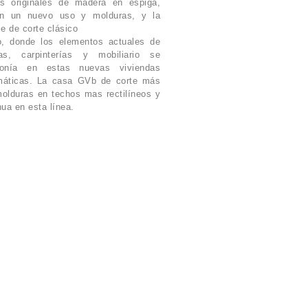
os originales de madera en espiga,
on un nuevo uso y molduras, y la
e de corte clásico
io, donde los elementos actuales de
s, carpinterías y mobiliario se
monía en estas nuevas viviendas
emáticas. La casa GVb de corte más
olduras en techos mas rectilíneos y
nua en esta línea.