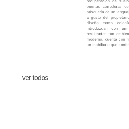
recuperación de suel
puertas correderas c
búsqueda de un lenguaj
a gusto del propietar
diseño como celosía
introduzcan con ar
resultantes tan embl
moderno, cuenta con m
un mobiliario que conti
ver todos