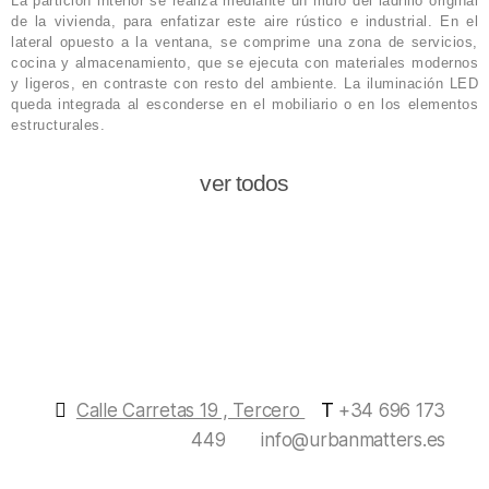
La partición interior se realiza mediante un muro del ladrillo original
de la vivienda, para enfatizar este aire rústico e industrial. En el
lateral opuesto a la ventana, se comprime una zona de servicios,
cocina y almacenamiento, que se ejecuta con materiales modernos
y ligeros, en contraste con resto del ambiente. La iluminación LED
queda integrada al esconderse en el mobiliario o en los elementos
estructurales.
ver todos
T
Calle Carretas 19 , Tercero
+34 696 173
449
info@urbanmatters.es