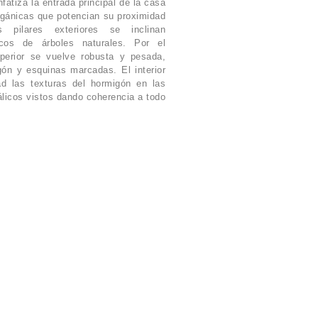
nfatiza la entrada principal de la casa
gánicas que potencian su proximidad
 pilares exteriores se inclinan
cos de árboles naturales. Por el
uperior se vuelve robusta y pesada,
ón y esquinas marcadas. El interior
d las texturas del hormigón en las
álicos vistos dando coherencia a todo