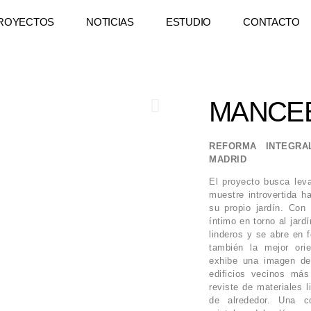
ROYECTOS
NOTICIAS
ESTUDIO
CONTACTO
MANCE
REFORMA INTEGRA
MADRID
El proyecto busca leva
muestre introvertida h
su propio jardín. Con
íntimo en torno al jard
linderos y se abre en 
también la mejor ori
exhibe una imagen de
edificios vecinos más 
reviste de materiales l
de alrededor. Una co