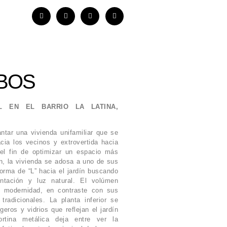
BOS
L EN EL BARRIO LA LATINA,
ntar una vivienda unifamiliar que se
acia los vecinos y extrovertida hacia
 el fin de optimizar un espacio más
ín, la vivienda se adosa a uno de sus
forma de “L” hacia el jardín buscando
entación y luz natural. El volúmen
 modernidad, en contraste con sus
tradicionales. La planta inferior se
igeros y vidrios que reflejan el jardín
rtina metálica deja entre ver la