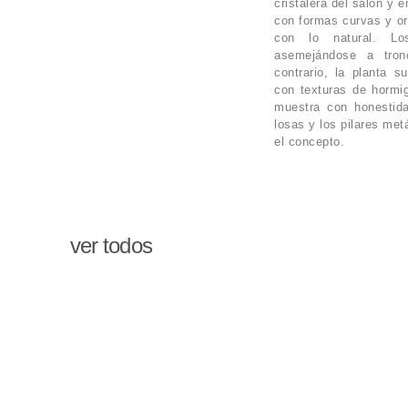
cristalera del salón y e
con formas curvas y or
con lo natural. Los
asemejándose a tron
contrario, la planta s
con texturas de hormig
muestra con honestida
losas y los pilares met
el concepto.
ver todos