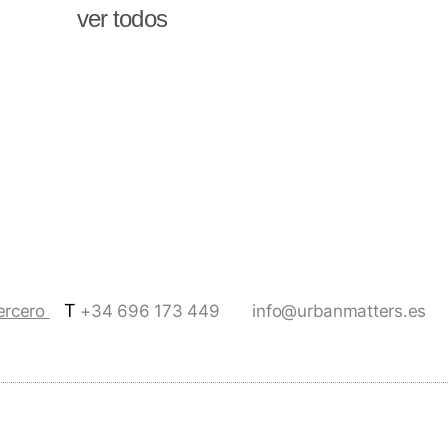
ver todos
T
Tercero
+34 696 173 449
info@urbanmatters.es