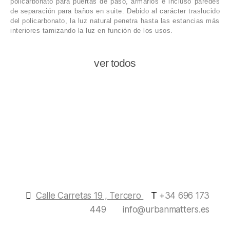
policarbonato para puertas de paso, armarios e incluso paredes
de separación para baños en suite. Debido al carácter traslucido
del policarbonato, la luz natural penetra hasta las estancias más
interiores tamizando la luz en función de los usos.
ver todos
T
Calle Carretas 19 , Tercero
+34 696 173
449
info@urbanmatters.es