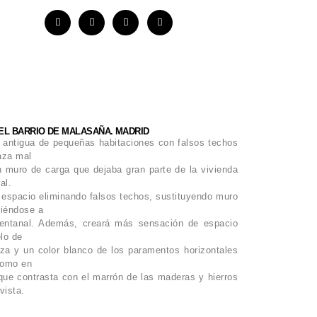
EL BARRIO DE MALASAÑA. MADRID
a antigua de pequeñas habitaciones con falsos techos
aza mal
 muro de carga que dejaba gran parte de la vivienda
al.
l espacio eliminando falsos techos, sustituyendo muro
riéndose a
ventanal. Además, creará más sensación de espacio
elo de
za y un color blanco de los paramentos horizontales
como en
que contrasta con el marrón de las maderas y hierros
vista.