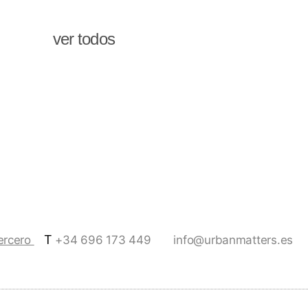
ver todos
T
Tercero
+34 696 173 449
info@urbanmatters.es