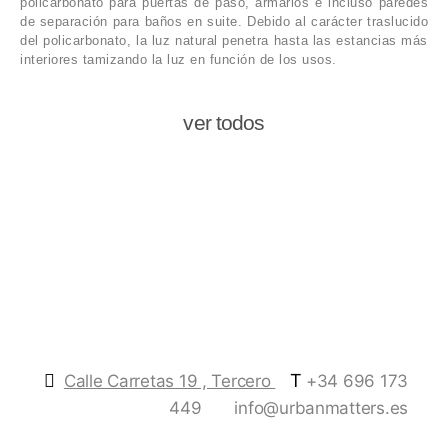
policarbonato para puertas de paso, armarios e incluso paredes
de separación para baños en suite. Debido al carácter traslucido
del policarbonato, la luz natural penetra hasta las estancias más
interiores tamizando la luz en función de los usos.
ver todos
T
Calle Carretas 19 , Tercero
+34 696 173
449
info@urbanmatters.es